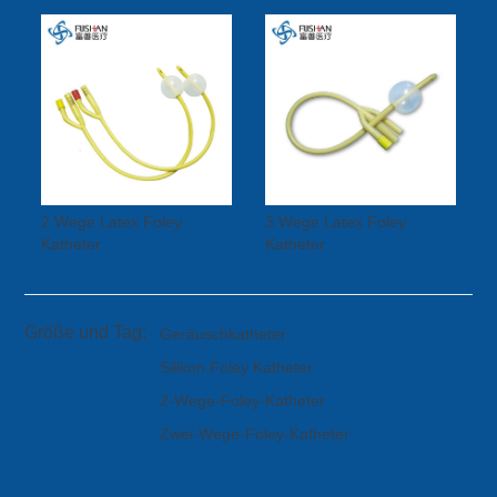
2 Wege Latex Foley
3 Wege Latex Foley
Katheter
Katheter
Größe und Tag:
Geräuschkatheter
Silikon Foley Katheter
2-Wege-Foley-Katheter
Zwei-Wege-Foley-Katheter