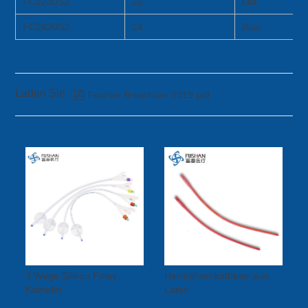
FC2230S2
22
Lila
FC2430S2
24
Blau
Laden Sie

Fushan Broschüre 2019.pdf
3 Wege Silikon Foley
Harnröhrenkatheter aus
Katheter
Latex