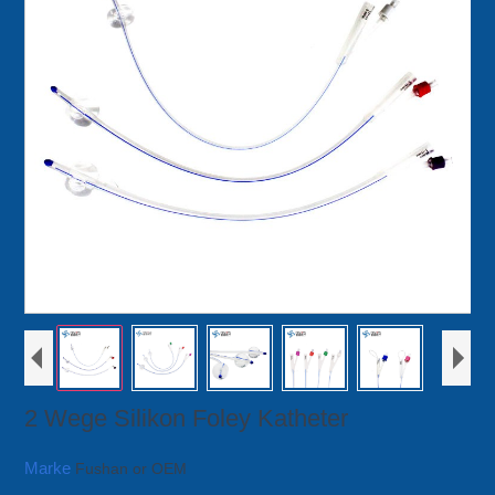
2 Wege Silikon Foley Katheter
Marke
Fushan or OEM