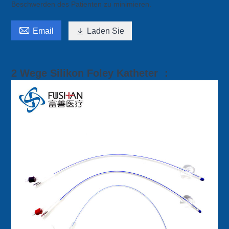
Beschwerden des Patienten zu minimieren.

Email

Laden Sie
2 Wege Silikon Foley Katheter ：