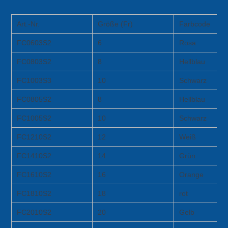
Art.-Nr.
Größe (Fr)
Farbcode
FC0603S2
6
Rosa
FC0803S2
8
Hellblau
FC1003S3
10
Schwarz
FC0805S2
8
Hellblau
FC1005S2
10
Schwarz
FC1210S2
12
Weiß
FC1410S2
14
Grün
FC1610S2
16
Orange
FC1810S2
18
rot
FC2010S2
20
Gelb