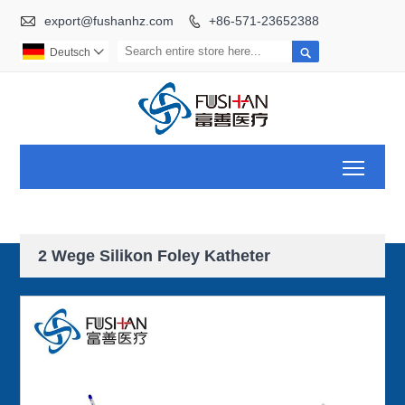

export@fushanhz.com
+86-571-23652388


Deutsch

Toggl
2 Wege Silikon Foley Katheter