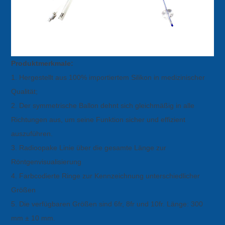
Produktmerkmale:
1. Hergestellt aus 100% importiertem Silikon in medizinischer
Qualität;
2. Der symmetrische Ballon dehnt sich gleichmäßig in alle
Richtungen aus, um seine Funktion sicher und effizient
auszuführen.
3. Radioopake Linie über die gesamte Länge zur
Röntgenvisualisierung
4. Farbcodierte Ringe zur Kennzeichnung unterschiedlicher
Größen
5. Die verfügbaren Größen sind 6fr, 8fr und 10fr. Länge: 300
mm ± 10 mm.