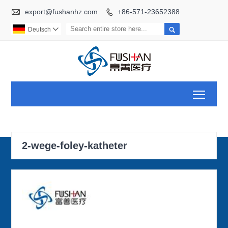

export@fushanhz.com
+86-571-23652388


Deutsch

Toggl
2-wege-foley-katheter