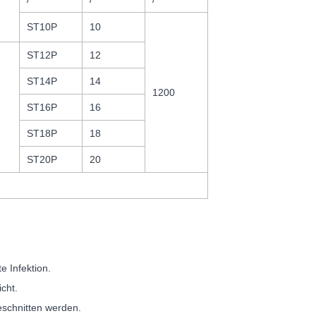
ST10P
10
ST12P
12
ST14P
14
1200
ST16P
16
ST18P
18
ST20P
20
e Infektion.
cht.
schnitten werden.