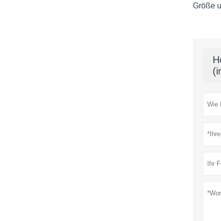
Größe u
H
(