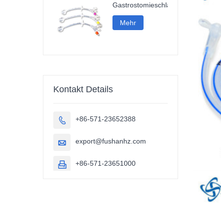
Gastrostomieschlauch
Mehr
Kontakt Details
+86-571-23652388

export@fushanhz.com

+86-571-23651000
