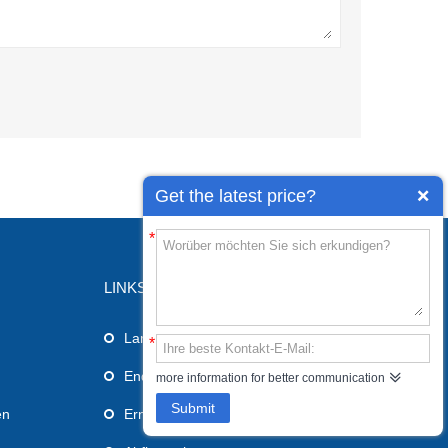
Get the latest price?
*
LINKS
Larynxmaske Atemweg
*
Endotrachealtubus
more information for better communication
Submit
en
Ernährungssonde