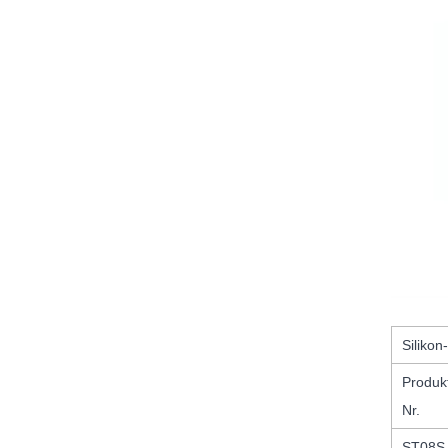
Siliko
Produk
Nr.
ST08S