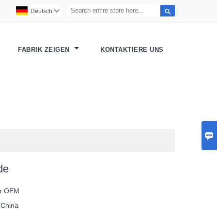

Deutsch

FABRIK ZEIGEN
KONTAKTIERE UNS

de
or OEM
t
China