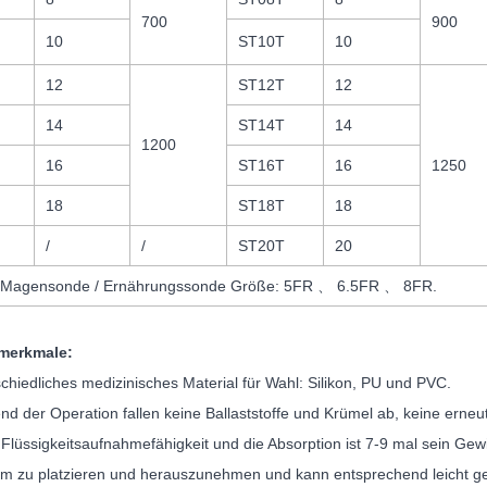
700
900
10
ST10T
10
12
ST12T
12
14
ST14T
14
1200
16
ST16T
16
1250
18
ST18T
18
/
/
ST20T
20
n-Magensonde / Ernährungssonde Größe: 5FR 、 6.5FR 、 8FR.
merkmale:
schiedliches medizinisches Material für Wahl: Silikon, PU und PVC.
nd der Operation fallen keine Ballaststoffe und Krümel ab, keine erneut
 Flüssigkeitsaufnahmefähigkeit und die Absorption ist 7-9 mal sein Gewi
m zu platzieren und herauszunehmen und kann entsprechend leicht ge