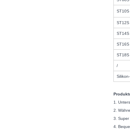
ST10S
ST12S
ST14S
ST16S
ST18S
/
Siliko
Produkt
1. Unter
2. Währe
3. Super
4. Beque