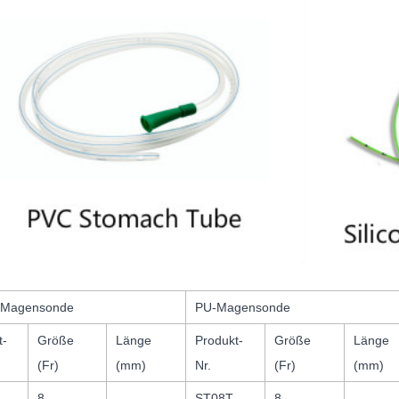
n-Magensonde
PU-Magensonde
t-
Größe
Länge
Produkt-
Größe
Länge
(Fr)
(mm)
Nr.
(Fr)
(mm)
8
ST08T
8