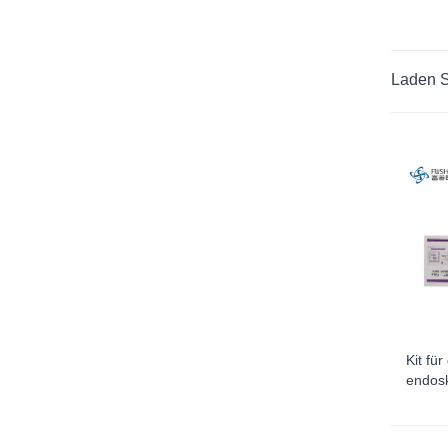
Laden S
Kit fü
endos