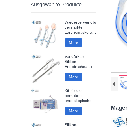
Ausgewählte Produkte
Wiederverwendbare
verstärkte
Larynxmaske aus
Silikon
Mehr
Verstärkter
Silikon-
Endotrachealtubus
zum
Einmalgebrauch
Mehr
Kit für die
perkutane
endoskopische
Gastrostomie
Mage
Mehr
Silikon-